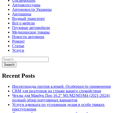
Uncategorized
Автоаксессуары
Автоновости Украины
Автошины
Водный транспорт
Всё о мебели
Грузовые автомобили
Медицинские товары
Новости автомира
Ремонт
Статьи
Услуги
Recent Posts
Инсектициды против клещей. Особенности применения
CRM для риэлторов на страже вашего спокойствия
Чехлы для Макбук Про 16.2″ M1/M2/M3/M4 (2021-2024):
полный обзор популярных вариантов
Услуги адвоката по уголовным делам в особо тяжких
преступления