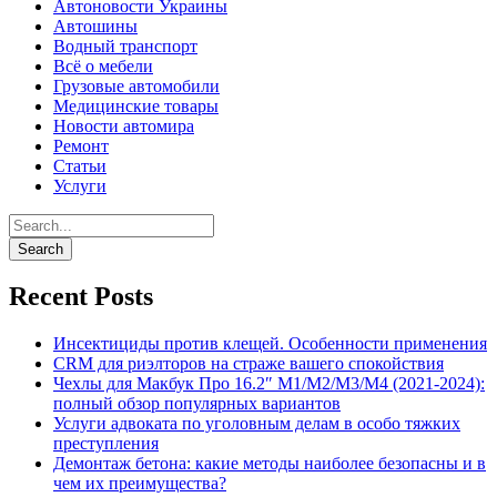
Автоновости Украины
Автошины
Водный транспорт
Всё о мебели
Грузовые автомобили
Медицинские товары
Новости автомира
Ремонт
Статьи
Услуги
Recent Posts
Инсектициды против клещей. Особенности применения
CRM для риэлторов на страже вашего спокойствия
Чехлы для Макбук Про 16.2″ M1/M2/M3/M4 (2021-2024):
полный обзор популярных вариантов
Услуги адвоката по уголовным делам в особо тяжких
преступления
Демонтаж бетона: какие методы наиболее безопасны и в
чем их преимущества?