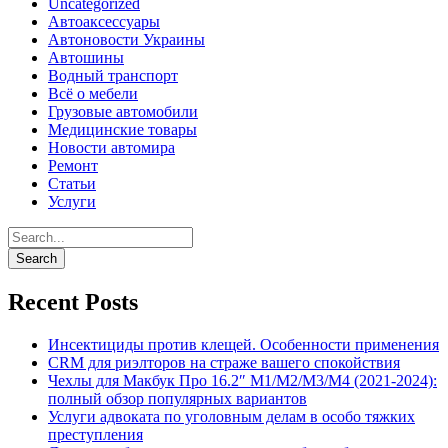
Uncategorized
Автоаксессуары
Автоновости Украины
Автошины
Водный транспорт
Всё о мебели
Грузовые автомобили
Медицинские товары
Новости автомира
Ремонт
Статьи
Услуги
Recent Posts
Инсектициды против клещей. Особенности применения
CRM для риэлторов на страже вашего спокойствия
Чехлы для Макбук Про 16.2″ M1/M2/M3/M4 (2021-2024):
полный обзор популярных вариантов
Услуги адвоката по уголовным делам в особо тяжких
преступления