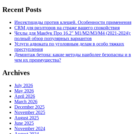
Recent Posts
Инсектициды против клещей. Особенности применения
CRM для риэлторов на страже вашего спокойствия
Чехлы для Макбук Про 16.2″ M1/M2/M3/M4 (2021-2024):
полный обзор популярных вариантов
Услуги адвоката по уголовным делам в особо тяжких
преступления
Демонтаж бетона: какие методы наиболее безопасны и в
чем их преимущества?
Archives
July 2026
May 2026
April 2026
March 2026
December 2025
November 2025
August 2025
June 2025
November 2024
August 2024