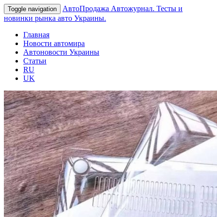
АвтоПродажа
Автожурнал. Тесты и
Toggle navigation
новинки рынка авто Украины.
Главная
Новости автомира
Автоновости Украины
Статьи
RU
UK