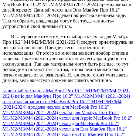
MacBook Pro 16.2″ M1/M2/M3/M4 (2021-2024) премиальных и
дизайнерских. Данный чехол для Эпл Макбук Про 16.2″
M1/M2/M3/M4 (2021-2024) делает акцент на внешнем виде.
Таким образом, владельцы могут без труда «вписать»
устройство в свой личный стиль.
В завершение отметим, что выбирать чехлы для Макбук
Про 16.2″ M1/M2/M3/M4 (2021-2024) следует, ориентируясь на
несколько нюансов. Прежде всего – особенности
использования. От этого во многом зависит подбор степени
защиты. Также важно учитывать вес аксессуара и удобство
эксплуатации. Так как материалы могут быть разные, то тут
необходимо позаботиться о том, чтобы чехол можно было
легко очищать от загрязнений. И, конечно, стоит учитывать
дизайн, ведь аксессуар должен выглядеть эстетично.
защитный чехол для MacBook Pro 16.2" M1/M2/M3/M4 (2021-
2024)
кейс для Макбука Про 16.2" M1/M2/M3/M4 (2021-2024)
пластиковая защита на MacBook Pro 16.2" M1/M2/M3/M4
(2021-2024)
продажа чехлов для MacBook Pro 16.2"
M1/M2/M3/M4 (2021-2024)
чехлы для Макбук Про 16.2"
M1/M2/M3/M4 (2021-2024)
чехол для Apple MacBook Pro 16.2"
M1/M2/M3/M4 (2021-2024)
чехол для MacBook Pro 16.2"
M1/M2/M3/M4 (2021-2024)
чехол для Епл Макбук Про 16.2"
M1/M2/M3/M4 (2021-2024)
чехол на Эпл Макбук Про 16.2"