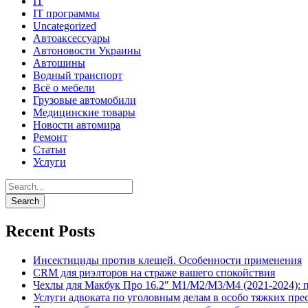
IT
IT программы
Uncategorized
Автоаксессуары
Автоновости Украины
Автошины
Водный транспорт
Всё о мебели
Грузовые автомобили
Медицинские товары
Новости автомира
Ремонт
Статьи
Услуги
Recent Posts
Инсектициды против клещей. Особенности применения
CRM для риэлторов на страже вашего спокойствия
Чехлы для Макбук Про 16.2″ M1/M2/M3/M4 (2021-2024): 
Услуги адвоката по уголовным делам в особо тяжких пре