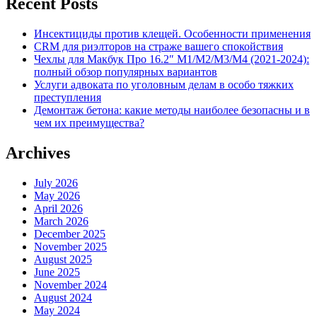
Recent Posts
Инсектициды против клещей. Особенности применения
CRM для риэлторов на страже вашего спокойствия
Чехлы для Макбук Про 16.2″ M1/M2/M3/M4 (2021-2024):
полный обзор популярных вариантов
Услуги адвоката по уголовным делам в особо тяжких
преступления
Демонтаж бетона: какие методы наиболее безопасны и в
чем их преимущества?
Archives
July 2026
May 2026
April 2026
March 2026
December 2025
November 2025
August 2025
June 2025
November 2024
August 2024
May 2024