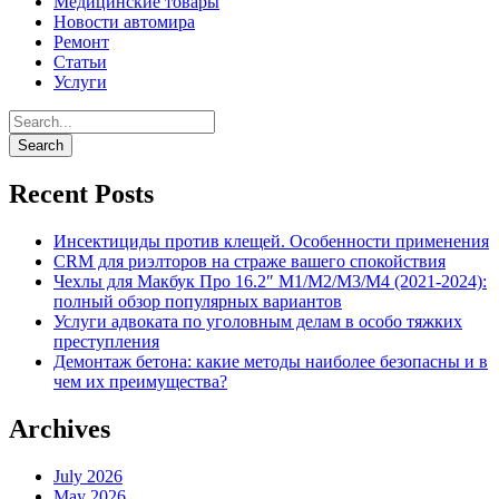
Медицинские товары
Новости автомира
Ремонт
Статьи
Услуги
Recent Posts
Инсектициды против клещей. Особенности применения
CRM для риэлторов на страже вашего спокойствия
Чехлы для Макбук Про 16.2″ M1/M2/M3/M4 (2021-2024):
полный обзор популярных вариантов
Услуги адвоката по уголовным делам в особо тяжких
преступления
Демонтаж бетона: какие методы наиболее безопасны и в
чем их преимущества?
Archives
July 2026
May 2026