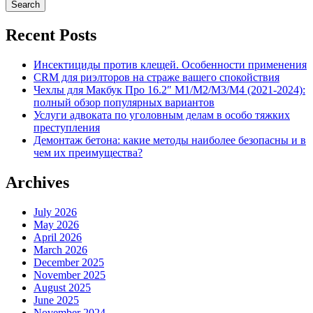
Recent Posts
Инсектициды против клещей. Особенности применения
CRM для риэлторов на страже вашего спокойствия
Чехлы для Макбук Про 16.2″ M1/M2/M3/M4 (2021-2024):
полный обзор популярных вариантов
Услуги адвоката по уголовным делам в особо тяжких
преступления
Демонтаж бетона: какие методы наиболее безопасны и в
чем их преимущества?
Archives
July 2026
May 2026
April 2026
March 2026
December 2025
November 2025
August 2025
June 2025
November 2024