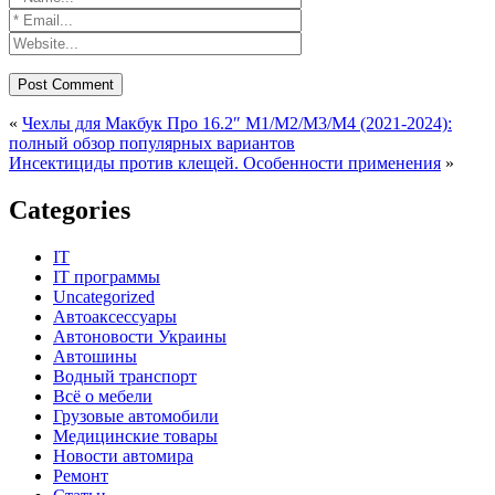
«
Чехлы для Макбук Про 16.2″ M1/M2/M3/M4 (2021-2024):
полный обзор популярных вариантов
Инсектициды против клещей. Особенности применения
»
Categories
IT
IT программы
Uncategorized
Автоаксессуары
Автоновости Украины
Автошины
Водный транспорт
Всё о мебели
Грузовые автомобили
Медицинские товары
Новости автомира
Ремонт