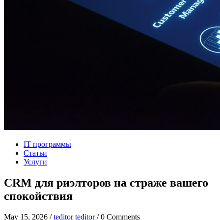
IT программы
Статьи
Услуги
CRM для риэлторов на страже вашего
спокойствия
May 15, 2026 /
teditor teditor
/ 0 Comments