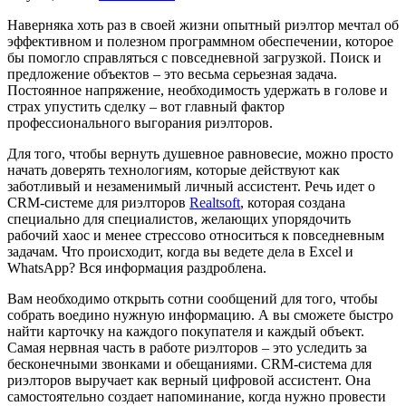
Наверняка хоть раз в своей жизни опытный риэлтор мечтал об
эффективном и полезном программном обеспечении, которое
бы помогло справляться с повседневной загрузкой. Поиск и
предложение объектов – это весьма серьезная задача.
Постоянное напряжение, необходимость удержать в голове и
страх упустить сделку – вот главный фактор
профессионального выгорания риэлторов.
Для того, чтобы вернуть душевное равновесие, можно просто
начать доверять технологиям, которые действуют как
заботливый и незаменимый личный ассистент. Речь идет о
CRM-системе для риэлторов
Realtsoft
, которая создана
специально для специалистов, желающих упорядочить
рабочий хаос и менее стрессово относиться к повседневным
задачам. Что происходит, когда вы ведете дела в Excel и
WhatsApp? Вся информация раздроблена.
Вам необходимо открыть сотни сообщений для того, чтобы
собрать воедино нужную информацию. А вы сможете быстро
найти карточку на каждого покупателя и каждый объект.
Самая нервная часть в работе риэлторов – это уследить за
бесконечными звонками и обещаниями. CRM-система для
риэлторов выручает как верный цифровой ассистент. Она
самостоятельно создает напоминание, когда нужно провести