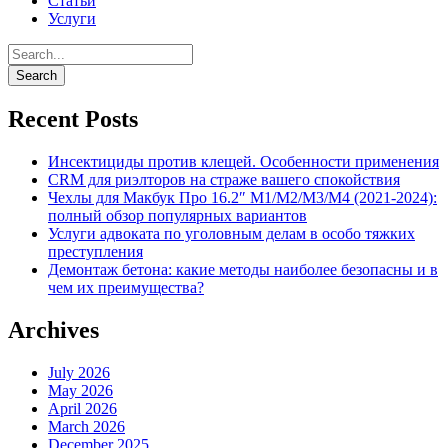
Статьи
Услуги
Recent Posts
Инсектициды против клещей. Особенности применения
CRM для риэлторов на страже вашего спокойствия
Чехлы для Макбук Про 16.2″ M1/M2/M3/M4 (2021-2024):
полный обзор популярных вариантов
Услуги адвоката по уголовным делам в особо тяжких
преступления
Демонтаж бетона: какие методы наиболее безопасны и в
чем их преимущества?
Archives
July 2026
May 2026
April 2026
March 2026
December 2025