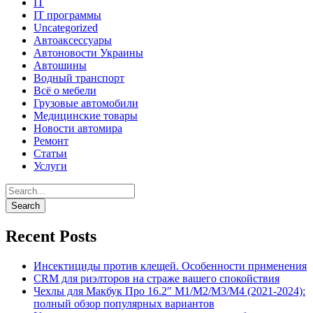
IT
IT программы
Uncategorized
Автоаксессуары
Автоновости Украины
Автошины
Водный транспорт
Всё о мебели
Грузовые автомобили
Медицинские товары
Новости автомира
Ремонт
Статьи
Услуги
Recent Posts
Инсектициды против клещей. Особенности применения
CRM для риэлторов на страже вашего спокойствия
Чехлы для Макбук Про 16.2″ M1/M2/M3/M4 (2021-2024):
полный обзор популярных вариантов