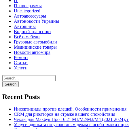
IT
IT программы
Uncategorized
Автоаксессуары
Автоновости Украины
Автошины
Водный транспорт
Всё о мебели
Грузовые автомобили
Медицинские товары
Новости автомира
Ремонт
Статьи
Услуги
Recent Posts
Инсектициды против клещей. Особенности применения
CRM для риэлторов на страже вашего спокойствия
Чехлы для Макбук Про 16.2″ M1/M2/M3/M4 (2021-2024): 
Услуги адвоката по уголовным делам в особо тяжких пре