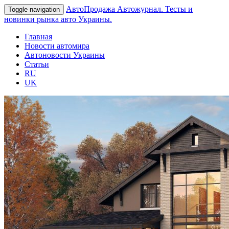
АвтоПродажа
Автожурнал. Тесты и
Toggle navigation
новинки рынка авто Украины.
Главная
Новости автомира
Автоновости Украины
Статьи
RU
UK