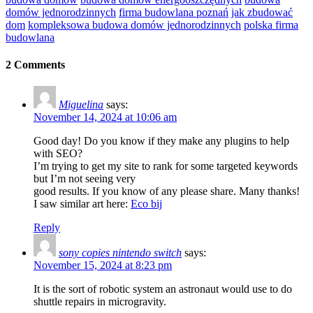
domów jednorodzinnych
firma budowlana poznań
jak zbudować
dom
kompleksowa budowa domów jednorodzinnych
polska firma
budowlana
2 Comments
Miguelina
says:
November 14, 2024 at 10:06 am
Good day! Do you know if they make any plugins to help
with SEO?
I’m trying to get my site to rank for some targeted keywords
but I’m not seeing very
good results. If you know of any please share. Many thanks!
I saw similar art here:
Eco bij
Reply
sony copies nintendo switch
says:
November 15, 2024 at 8:23 pm
It is the sort of robotic system an astronaut would use to do
shuttle repairs in microgravity.