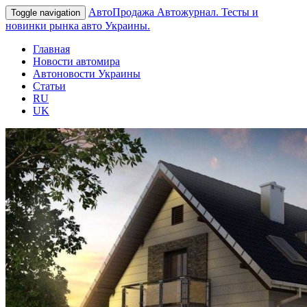
АвтоПродажа
Автожурнал. Тесты и
Toggle navigation
новинки рынка авто Украины.
Главная
Новости автомира
Автоновости Украины
Статьи
RU
UK