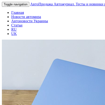
АвтоПродажа
Автожурнал. Тесты и новинки 
Toggle navigation
Главная
Новости автомира
Автоновости Украины
Статьи
RU
UK