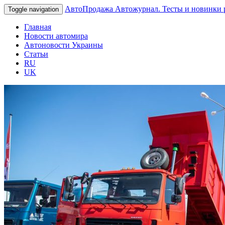
АвтоПродажа
Автожурнал. Тесты и новинки 
Toggle navigation
Главная
Новости автомира
Автоновости Украины
Статьи
RU
UK