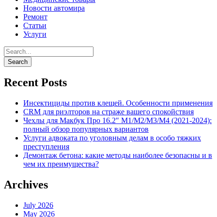
Новости автомира
Ремонт
Статьи
Услуги
Recent Posts
Инсектициды против клещей. Особенности применения
CRM для риэлторов на страже вашего спокойствия
Чехлы для Макбук Про 16.2″ M1/M2/M3/M4 (2021-2024):
полный обзор популярных вариантов
Услуги адвоката по уголовным делам в особо тяжких
преступления
Демонтаж бетона: какие методы наиболее безопасны и в
чем их преимущества?
Archives
July 2026
May 2026