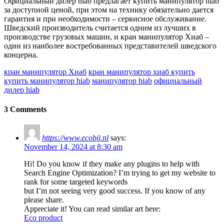
Официальный дилер hiab предлагает купить манипулятор hiab
за доступной ценой, при этом на технику обязательно дается
гарантия и при необходимости – сервисное обслуживание.
Шведский производитель считается одним из лучших в
производстве грузовых машин, и кран манипулятор Хиаб –
один из наиболее востребованных представителей шведского
концерна.
кран манипулятор Хиаб
кран манипулятор хиаб купить
купить манипулятор hiab
манипулятор hiab
официальный
дилер hiab
3 Comments
https://www.ecobij.nl
says:
November 14, 2024 at 8:30 am
Hi! Do you know if they make any plugins to help with
Search Engine Optimization? I’m trying to get my website to
rank for some targeted keywords
but I’m not seeing very good success. If you know of any
please share.
Appreciate it! You can read similar art here:
Eco product