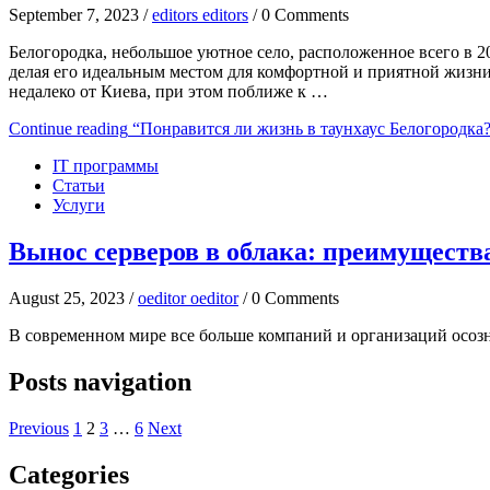
September 7, 2023 /
editors editors
/ 0 Comments
Белогородка, небольшое уютное село, расположенное всего в 
делая его идеальным местом для комфортной и приятной жизн
недалеко от Киева, при этом поближе к …
Continue reading
“Понравится ли жизнь в таунхаус Белогородка
IT программы
Статьи
Услуги
Вынос серверов в облака: преимущества
August 25, 2023 /
oeditor oeditor
/ 0 Comments
В современном мире все больше компаний и организаций осозн
Posts navigation
Previous
1
2
3
…
6
Next
Categories