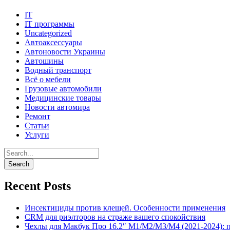
IT
IT программы
Uncategorized
Автоаксессуары
Автоновости Украины
Автошины
Водный транспорт
Всё о мебели
Грузовые автомобили
Медицинские товары
Новости автомира
Ремонт
Статьи
Услуги
Recent Posts
Инсектициды против клещей. Особенности применения
CRM для риэлторов на страже вашего спокойствия
Чехлы для Макбук Про 16.2″ M1/M2/M3/M4 (2021-2024): 