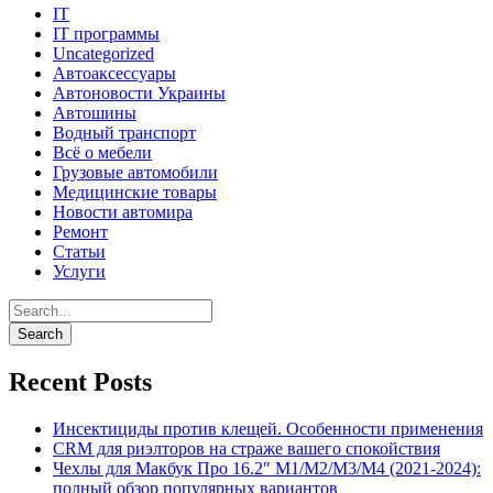
IT
IT программы
Uncategorized
Автоаксессуары
Автоновости Украины
Автошины
Водный транспорт
Всё о мебели
Грузовые автомобили
Медицинские товары
Новости автомира
Ремонт
Статьи
Услуги
Recent Posts
Инсектициды против клещей. Особенности применения
CRM для риэлторов на страже вашего спокойствия
Чехлы для Макбук Про 16.2″ M1/M2/M3/M4 (2021-2024):
полный обзор популярных вариантов