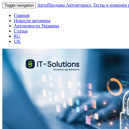
АвтоПродажа
Автожурнал. Тесты и новинки 
Toggle navigation
Главная
Новости автомира
Автоновости Украины
Статьи
RU
UK