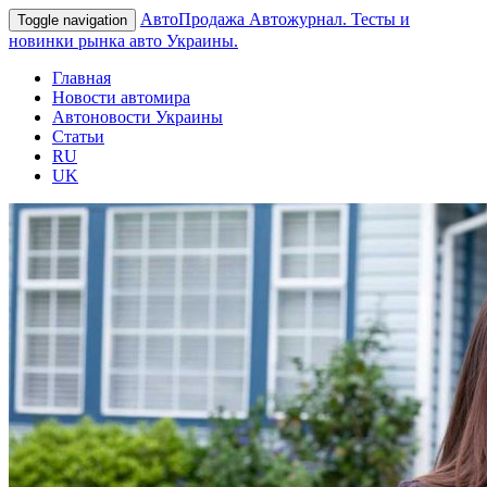
АвтоПродажа
Автожурнал. Тесты и
Toggle navigation
новинки рынка авто Украины.
Главная
Новости автомира
Автоновости Украины
Статьи
RU
UK