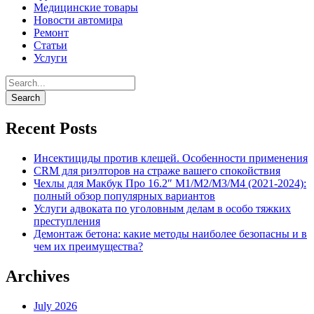
Медицинские товары
Новости автомира
Ремонт
Статьи
Услуги
Recent Posts
Инсектициды против клещей. Особенности применения
CRM для риэлторов на страже вашего спокойствия
Чехлы для Макбук Про 16.2″ M1/M2/M3/M4 (2021-2024):
полный обзор популярных вариантов
Услуги адвоката по уголовным делам в особо тяжких
преступления
Демонтаж бетона: какие методы наиболее безопасны и в
чем их преимущества?
Archives
July 2026