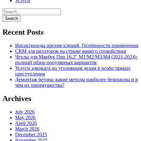
Услуги
Recent Posts
Инсектициды против клещей. Особенности применения
CRM для риэлторов на страже вашего спокойствия
Чехлы для Макбук Про 16.2″ M1/M2/M3/M4 (2021-2024):
полный обзор популярных вариантов
Услуги адвоката по уголовным делам в особо тяжких
преступления
Демонтаж бетона: какие методы наиболее безопасны и в
чем их преимущества?
Archives
July 2026
May 2026
April 2026
March 2026
December 2025
November 2025