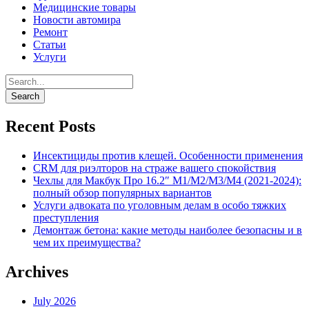
Медицинские товары
Новости автомира
Ремонт
Статьи
Услуги
Recent Posts
Инсектициды против клещей. Особенности применения
CRM для риэлторов на страже вашего спокойствия
Чехлы для Макбук Про 16.2″ M1/M2/M3/M4 (2021-2024):
полный обзор популярных вариантов
Услуги адвоката по уголовным делам в особо тяжких
преступления
Демонтаж бетона: какие методы наиболее безопасны и в
чем их преимущества?
Archives
July 2026