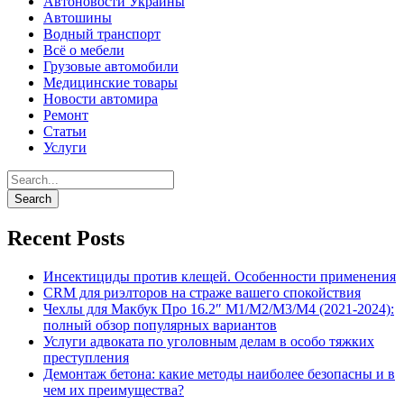
Автоновости Украины
Автошины
Водный транспорт
Всё о мебели
Грузовые автомобили
Медицинские товары
Новости автомира
Ремонт
Статьи
Услуги
Recent Posts
Инсектициды против клещей. Особенности применения
CRM для риэлторов на страже вашего спокойствия
Чехлы для Макбук Про 16.2″ M1/M2/M3/M4 (2021-2024):
полный обзор популярных вариантов
Услуги адвоката по уголовным делам в особо тяжких
преступления
Демонтаж бетона: какие методы наиболее безопасны и в
чем их преимущества?